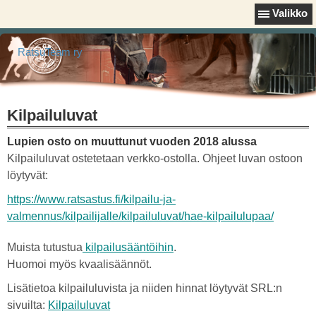
Valikko
RatsuTeam ry
Kilpailuluvat
Lupien osto on muuttunut vuoden 2018 alussa
Kilpailuluvat ostetetaan verkko-ostolla. Ohjeet luvan ostoon
löytyvät:
https://www.ratsastus.fi/kilpailu-ja-
valmennus/kilpailijalle/kilpailuluvat/hae-kilpailulupaa/
Muista tutustua
kilpailusääntöihin
.
Huomoi myös kvaalisäännöt.
Lisätietoa kilpailuluvista ja niiden hinnat löytyvät SRL:n
sivuilta:
Kilpailuluvat